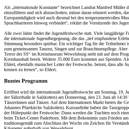
Als „internationale Konstante“ bezeichnet Landrat Manfred Müller 
einzuführen und sich abzuschotten, müsse daran erinnert werden, da
Europamüdigkeit wird auch diesmal bei den temperamentvollen Musike
Sprachbarrieren hinweg verbindet“, erklärt die Vorsitzende des Jug
Alle zwei Jahre findet die Jugendfestwoche statt. Viele langjährige
die internationale Jugendbegegnung, die das „tief empfundene Erlebe
Stimmung besonders spürbar. Ein wichtiger Tag für die Teilnehmer is
zum gemeinsamen Tanzen, Singen und zur Brauchtumspflege. Aber an
Terror der SS“ im Kreismuseum Wewelsburg steht mit auf dem Progr
Kreishaushalt bereit. Weitere 35.000 Euro kommen aus Spenden. Als 
Ehlert, ebenfalls musischer Leiter der Festwoche, betont, dass alle
kennen zu lernen“, so Ehlert.
Buntes Programm
Eröffnet wird die internationale Jugendfestwoche am Sonntag, 19. 
der Sälzerhalle in Salzkotten) am Donnerstag, den 23. Juni ab 14:30 
Tänzerinnen und Tänzer. Auf dem Internationen Markt bieten die Gr
Johannes Pfarrkirche Salzkotten). Kurzauftritte haben die Tanzgrup
der Höhepunkt der Festwoche: Dann werden die Trachten noch einmal 
beim Ticket-Center Paderborn. Mit dem Bekenntnis zum Frieden am S
traditionsgemäß zum Abschluss der Woche ein Zeichen für Verständ
Kilometer außerhalb von Wewelsburg.