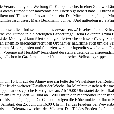
die Veranstaltung, die Werbung für Europa mache. In einer Zeit, wo L
ss dieses Europa über Jahrzehnte den Frieden gesichert habe. „Europa
rn und Tänzern nichts zu spüren sein. Das Miteinander gelingt. „Musi
endhilfeausschusses, Maria Beckmann- Junge. „Und außerdem ist ja Pfin
 Freundschaften sind seitdem daraus erwachsen. „Als „ehestiftende Kei
n“ von Europa in die beteiligten Länder trage. Beim Bekenntnis zum Fr
t der Montag. „Dann feiert die Jugendfestwoche sich selbst“, sagt Smo
 einem so geschichtsträchtigen Ort geht es natürliche auch um die V
amm. Mit organisiert und finanziert wird die Jugendfestwoche vom Pa
„Vorgang mit Herzblut“ bezeichnet der stellvertretende Kreisjugendam
 Jugendlichen in Gastfamilien der 10 einheimischen Volkstanzgruppen un
Juni um 15 Uhr auf der Almewiese am Fuße der Wewelsburg (bei Regen 
Uhr ist ein weiterer Klassiker der Woche. Im Mittelpunkt stehen der tr
uppen landestypische Erzeugnisse an. Ab 19:00 Uhr startet der Musik
pen am Freitag, den 24. Juni ab 15:00 Uhr in der Paderborner Innenstad
frisch aufgebügelt. Die Gruppen zeigen die Höhepunkte aus ihrem Repe
amstag, den 25. Juni um 16:00 Uhr im Tal des Friedens bei Wewelsbur
nis und Toleranz zwischen den Völkern. Das Tal des Friedens befinde