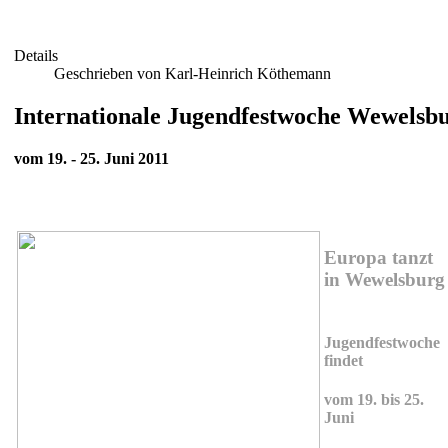
Details
Geschrieben von Karl-Heinrich Köthemann
Internationale Jugendfestwoche Wewelsb
vom 19. - 25. Juni 2011
Europa tanzt
in Wewelsburg
Jugendfestwoche
findet
vom 19. bis 25.
Juni