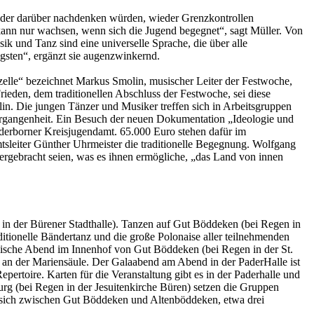
änder darüber nachdenken würden, wieder Grenzkontrollen
 kann nur wachsen, wenn sich die Jugend begegnet“, sagt Müller. Von
k und Tanz sind eine universelle Sprache, die über alle
gsten“, ergänzt sie augenzwinkernd.
mzelle“ bezeichnet Markus Smolin, musischer Leiter der Festwoche,
ieden, dem traditionellen Abschluss der Festwoche, sei diese
lin. Die jungen Tänzer und Musiker treffen sich in Arbeitsgruppen
ergangenheit. Ein Besuch der neuen Dokumentation „Ideologie und
derborner Kreisjugendamt. 65.000 Euro stehen dafür im
tsleiter Günther Uhrmeister die traditionelle Begegnung. Wolfgang
tergebracht seien, was es ihnen ermögliche, „das Land von innen
in der Bürener Stadthalle). Tanzen auf Gut Böddeken (bei Regen in
aditionelle Bändertanz und die große Polonaise aller teilnehmenden
alische Abend im Innenhof von Gut Böddeken (bei Regen in der St.
t an der Mariensäule. Der Galaabend am Abend in der PaderHalle ist
rtoire. Karten für die Veranstaltung gibt es in der Paderhalle und
g (bei Regen in der Jesuitenkirche Büren) setzen die Gruppen
t sich zwischen Gut Böddeken und Altenböddeken, etwa drei