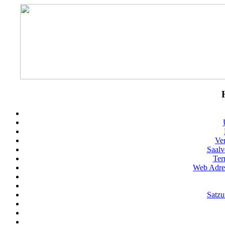
Ve
Saalv
Ter
Web Adres
Satz