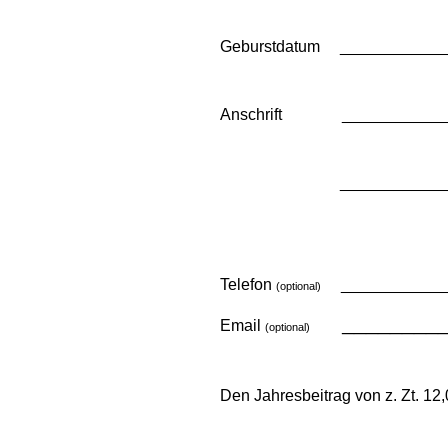
Geburstdatum ____________
Anschrift _____________
___________________
Telefon
_____________
(optional)
________
Email
(optional)
Den Jahresbeitrag von z. Zt. 1