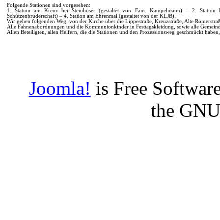
Folgende Stationen sind vorgesehen:
1. Station am Kreuz bei Steinhüser (gestaltet von Fam. Kampelmann) – 2. Station b
Schützenbruderschaft) – 4. Station am Ehrenmal (gestaltet von der KLJB).
Wir gehen folgenden Weg: von der Kirche über die Lippestraße, Kreuzstraße, Alte Römerstra
Alle Fahnenabordnungen und die Kommunionkinder in Festtagskleidung, sowie alle Gemeindem
Allen Beteiligten, allen Helfern, die die Stationen und den Prozessionsweg geschmückt haben
Joomla!
is Free Software
the GNU