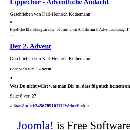
Lippechor - Adventliche Andacht
Geschrieben von
Karl-Heinrich Köthemann
Herzliche Einladung zu einer adventlichen Andaht am 3. Adventssonntag, 
...
Der 2. Advent
Geschrieben von
Karl-Heinrich Köthemann
Gedanken zum 2. Advent
Was Du nicht willst was man Dir tu, dass füg auch keinem a
Seite 8 von 27
«
Start
Zurück
3
4
5
6
7
8
9
10
11
12
Weiter
Ende
»
Joomla!
is Free Software