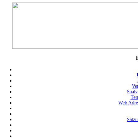
Ve
Saalv
Ter
Web Adres
Satz