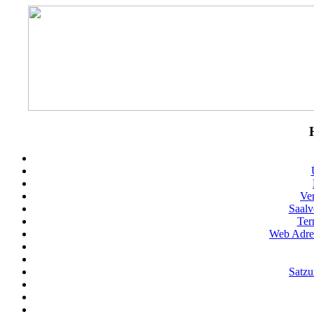
Ve
Saalv
Ter
Web Adres
Satz