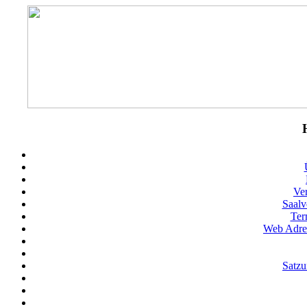
Ve
Saalv
Ter
Web Adres
Satz