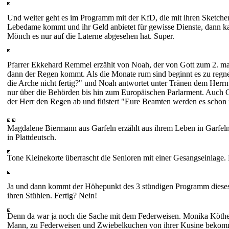
Und weiter geht es im Programm mit der KfD, die mit ihren Sketche
Lebedame kommt und ihr Geld anbietet für gewisse Dienste, dann kann
Mönch es nur auf die Laterne abgesehen hat. Super.
Pfarrer Ekkehard Remmel erzählt von Noah, der von Gott zum 2. mal 
dann der Regen kommt. Als die Monate rum sind beginnt es zu regnen
die Arche nicht fertig?" und Noah antwortet unter Tränen dem Herrn 
nur über die Behörden bis hin zum Europäischen Parlarment. Auch Gr
der Herr den Regen ab und flüstert "Eure Beamten werden es schon 
Magdalene Biermann aus Garfeln erzählt aus ihrem Leben in Garfeln
in Plattdeutsch.
Tone Kleinekorte überrascht die Senioren mit einer Gesangseinlage. 
Ja und dann kommt der Höhepunkt des 3 stündigen Programm dieses 
ihren Stühlen. Fertig? Nein!
Denn da war ja noch die Sache mit dem Federweisen. Monika Köthema
Mann, zu Federweisen und Zwiebelkuchen von ihrer Kusine bekomm