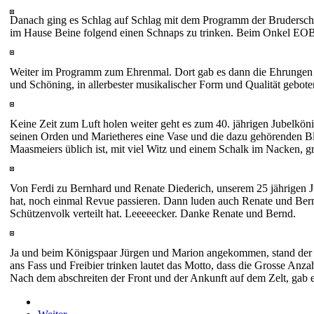
Danach ging es Schlag auf Schlag mit dem Programm der Bruderscha
im Hause Beine folgend einen Schnaps zu trinken. Beim Onkel EOB
Weiter im Programm zum Ehrenmal. Dort gab es dann die Ehrungen d
und Schöning, in allerbester musikalischer Form und Qualität gebot
Keine Zeit zum Luft holen weiter geht es zum 40. jährigen Jubelkö
seinen Orden und Marietheres eine Vase und die dazu gehörenden Bl
Maasmeiers üblich ist, mit viel Witz und einem Schalk im Nacken, grüs
Von Ferdi zu Bernhard und Renate Diederich, unserem 25 jährigen Jub
hat, noch einmal Revue passieren. Dann luden auch Renate und Bern
Schützenvolk verteilt hat. Leeeeecker. Danke Renate und Bernd.
Ja und beim Königspaar Jürgen und Marion angekommen, stand der 
ans Fass und Freibier trinken lautet das Motto, dass die Grosse Anz
Nach dem abschreiten der Front und der Ankunft auf dem Zelt, gab es