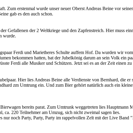
ft. Zum erstenmal wurde unser neuer Oberst Andreas Beine vor seine
eine gab es den auch schon.
er Gefallenen der 2 Weltkriege und den Zapfenstreich. Hier muss ein
en wurde.
nigspaar Ferdi und Marietheres Schulte auffem Hof. Da wurden wir vo
umen bekommen hatten, bat der Jubelkönig darum an sein Volk ein paa
ste Ferdi alle Musiker und Schützen. Jetzt sei es an der Zeit einen zu t
elpaar. Hier lies Andreas Beine alle Verdienste von Bernhard, die er s
dhard zm Umtrung ein. Und zum Bier gehört natürlich auch ein kleines 
Bierwagen bereits parat. Zum Umtrunk weggetreten lies Hauptmann Mei
ahl, ca. 220 Teilnehmer am Umzug, sich nicht zweimal sagen lies.
 nur noch Party, Party, Party im rappelvollen Zelt mit der Live Band "