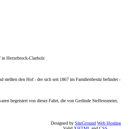
f in Herzebrock-Clarholz
stellten den Hof - der sich seit 1867 im Familienbesitz befindet -
ren begeistert von dieser Fahrt, die von Gerlinde Steffensmeier,
Designed by
SiteGround
Web Hosting
Valid
XHTML
and
CSS
.