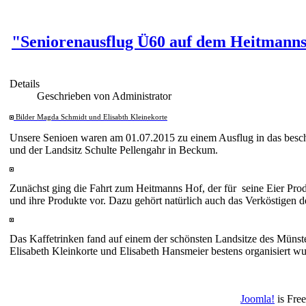
"Seniorenausflug Ü60 auf dem Heitmann
Details
Geschrieben von Administrator
Bilder Magda Schmidt und Elisabth Kleinekorte
Unsere Senioen waren am 01.07.2015 zu einem Ausflug in das besch
und der Landsitz Schulte Pellengahr in Beckum.
Zunächst ging die Fahrt zum Heitmanns Hof, der für seine Eier Produ
und ihre Produkte vor. Dazu gehört natürlich auch das Verköstigen de
Das Kaffetrinken fand auf einem der schönsten Landsitze des Münster
Elisabeth Kleinkorte und Elisabeth Hansmeier bestens organisiert w
Joomla!
is Fre