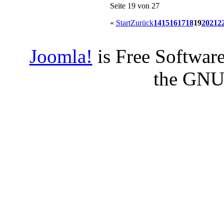
Seite 19 von 27
«
Start
Zurück
14
15
16
17
18
19
20
21
2
Joomla!
is Free Software
the GNU